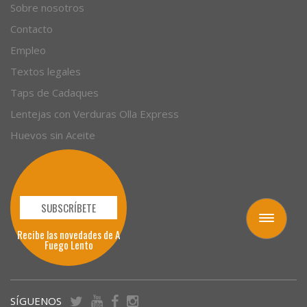
Sobre nosotros
Contacto
Empleo
Textos legales
Taps de Cadaques
Lentejas con Verduras Olla Express
Huevos sin Aceite
SUBSCRÍBETE
Toggle
Recibe las novedades de A
navigation
Fuego Lento
SÍGUENOS