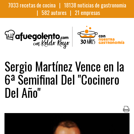
7033
recetas de cocina |
18138
noticias de gastronomia
|
582
autores |
21
empresas
Sergio Martínez Vence en la
6ª Semifinal Del "Cocinero
Del Año"