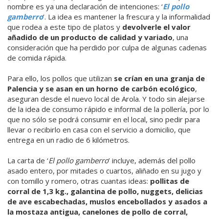
nombre es ya una declaración de intenciones: ‘
El pollo
gamberro
’. La idea es mantener la frescura y la informalidad
que rodea a este tipo de platos y
devolverle el valor
añadido de un producto de calidad y variado
, una
consideración que ha perdido por culpa de algunas cadenas
de comida rápida.
Para ello, los pollos que utilizan
se crían en una granja de
Palencia y se asan en un horno de carbón ecológico
,
aseguran desde el nuevo local de Arola. Y todo sin alejarse
de la idea de consumo rápido e informal de la pollería, por lo
que no sólo se podrá consumir en el local, sino pedir para
llevar o recibirlo en casa con el servicio a domicilio, que
entrega en un radio de 6 kilómetros.
La carta de ‘
El pollo gamberro
’ incluye, además del pollo
asado entero, por mitades o cuartos, aliñado en su jugo y
con tomillo y romero, otras cuantas ideas:
pollitas de
corral de 1,3 kg., galantina de pollo, nuggets, delicias
de ave escabechadas, muslos encebollados y asados a
la mostaza antigua, canelones de pollo de corral,