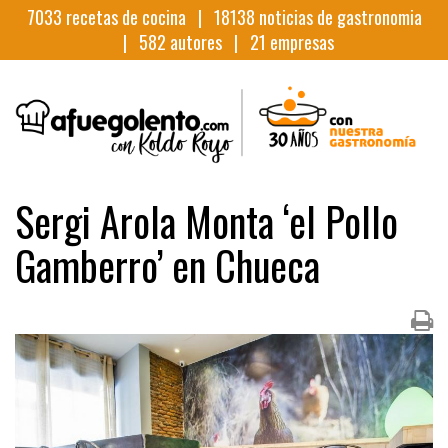
7033
recetas de cocina |
18138
noticias de gastronomia
|
582
autores |
21
empresas
Sergi Arola Monta ‘el Pollo
Gamberro’ en Chueca