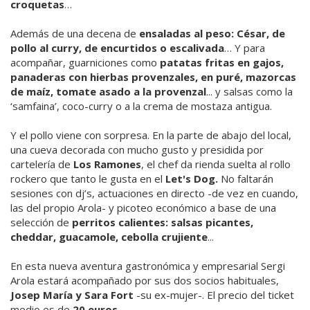
croquetas
…
Además de una decena de
ensaladas al peso: César, de
pollo al curry, de encurtidos o escalivada
… Y para
acompañar, guarniciones como
patatas fritas en gajos,
panaderas con hierbas provenzales, en puré, mazorcas
de maíz, tomate asado a la provenzal
... y salsas como la
‘samfaina’, coco-curry o a la crema de mostaza antigua.
Y el pollo viene con sorpresa. En la parte de abajo del local,
una cueva decorada con mucho gusto y presidida por
cartelería de
Los Ramones
, el chef da rienda suelta al rollo
rockero que tanto le gusta en el
Let's Dog.
No faltarán
sesiones con dj’s, actuaciones en directo -de vez en cuando,
las del propio Arola- y picoteo económico a base de una
selección de
perritos calientes: salsas picantes,
cheddar, guacamole, cebolla crujiente
...
En esta nueva aventura gastronómica y empresarial Sergi
Arola estará acompañado por sus dos socios habituales,
Josep María y Sara Fort
-su ex-mujer-. El precio del ticket
medio es de
20 euros
.