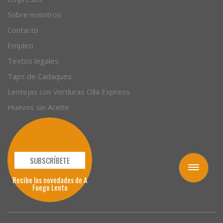
Sobre nosotros
Contacto
Empleo
Textos legales
Taps de Cadaques
Lentejas con Verduras Olla Express
Huevos sin Aceite
SUBSCRÍBETE
Toggle
navigation
Recibe las novedades de A
Fuego Lento