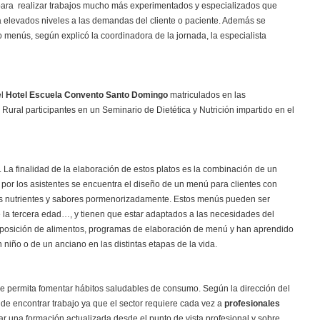
s para realizar trabajos mucho más experimentados y especializados que
 elevados niveles a las demandas del cliente o paciente. Además se
 menús, según explicó la coordinadora de la jornada, la especialista
el
Hotel Escuela Convento Santo Domingo
matriculados en las
ural participantes en un Seminario de Dietética y Nutrición impartido en el
. La finalidad de la elaboración de estos platos es la combinación de un
 por los asistentes se encuentra el diseño de un menú para clientes con
os nutrientes y sabores pormenorizadamente. Estos menús pueden ser
e la tercera edad…, y tienen que estar adaptados a las necesidades del
composición de alimentos, programas de elaboración de menú y han aprendido
 niño o de un anciano en las distintas etapas de la vida.
e permita fomentar hábitos saludables de consumo. Según la dirección del
 de encontrar trabajo ya que el sector requiere cada vez a
profesionales
dar una formación actualizada desde el punto de vista profesional y sobre