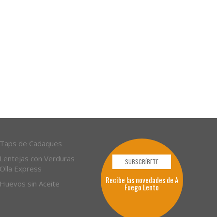
Taps de Cadaques
Lentejas con Verduras
SUBSCRÍBETE
Olla Express
Recibe las novedades de A
Huevos sin Aceite
Fuego Lento