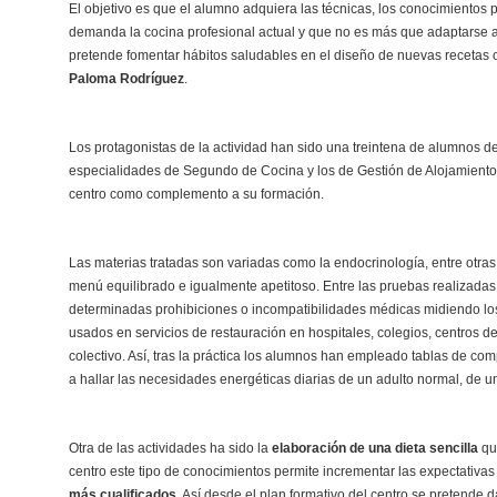
El objetivo es que el alumno adquiera las técnicas, los conocimiento
demanda la cocina profesional actual y que no es más que adaptarse a
pretende fomentar hábitos saludables en el diseño de nuevas recetas o
Paloma Rodríguez
.
Los protagonistas de la actividad han sido una treintena de alumnos d
especialidades de Segundo de Cocina y los de Gestión de Alojamiento R
centro como complemento a su formación.
Las materias tratadas son variadas como la endocrinología, entre otras
menú equilibrado e igualmente apetitoso. Entre las pruebas realizadas
determinadas prohibiciones o incompatibilidades médicas midiendo l
usados en servicios de restauración en hospitales, colegios, centros d
colectivo. Así, tras la práctica los alumnos han empleado tablas de 
a hallar las necesidades energéticas diarias de un adulto normal, de un
Otra de las actividades ha sido la
elaboración de una dieta sencilla
qu
centro este tipo de conocimientos permite incrementar las expectativas
más cualificados
. Así desde el plan formativo del centro se pretende 