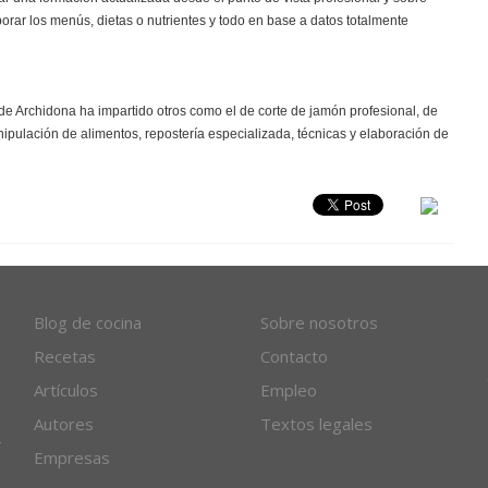
orar los menús, dietas o nutrientes y todo en base a datos totalmente
 Archidona ha impartido otros como el de corte de jamón profesional, de
nipulación de alimentos, repostería especializada, técnicas y elaboración de
Blog de cocina
Sobre nosotros
Recetas
Contacto
Artículos
Empleo
Autores
Textos legales
Empresas