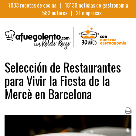
7033
recetas de cocina |
18139
noticias de gastronomia
|
582
autores |
21
empresas
Selección de Restaurantes
para Vivir la Fiesta de la
Mercè en Barcelona