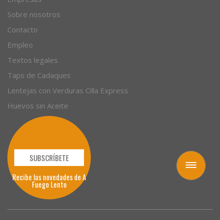
Sobre nosotros
Contacto
Empleo
Textos legales
Taps de Cadaques
Lentejas con Verduras Olla Express
Huevos sin Aceite
SUBSCRÍBETE
Toggle
Recibe las novedades de A
navigation
Fuego Lento