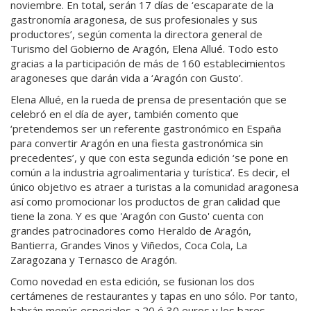
noviembre. En total, serán 17 días de ‘escaparate de la
gastronomía aragonesa, de sus profesionales y sus
productores’, según comenta la directora general de
Turismo del Gobierno de Aragón, Elena Allué. Todo esto
gracias a la participación de más de 160 establecimientos
aragoneses que darán vida a ‘Aragón con Gusto’.
Elena Allué, en la rueda de prensa de presentación que se
celebró en el día de ayer, también comento que
‘pretendemos ser un referente gastronómico en España
para convertir Aragón en una fiesta gastronómica sin
precedentes’, y que con esta segunda edición ‘se pone en
común a la industria agroalimentaria y turística’. Es decir, el
único objetivo es atraer a turistas a la comunidad aragonesa
así como promocionar los productos de gran calidad que
tiene la zona. Y es que 'Aragón con Gusto' cuenta con
grandes patrocinadores como Heraldo de Aragón,
Bantierra, Grandes Vinos y Viñedos, Coca Cola, La
Zaragozana y Ternasco de Aragón.
Como novedad en esta edición, se fusionan los dos
certámenes de restaurantes y tapas en uno sólo. Por tanto,
habrán menús especiales a 20 ó 30 euros y los bares