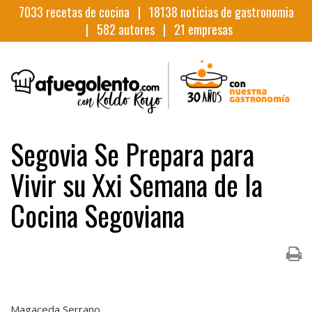
7033
recetas de cocina |
18138
noticias de gastronomia
|
582
autores |
21
empresas
Segovia Se Prepara para
Vivir su Xxi Semana de la
Cocina Segoviana
Magaceda Serrano