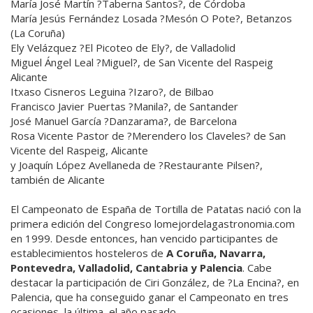
María José Martín ?Taberna Santos?, de Córdoba
María Jesús Fernández Losada ?Mesón O Pote?, Betanzos
(La Coruña)
Ely Velázquez ?El Picoteo de Ely?, de Valladolid
Miguel Ángel Leal ?Miguel?, de San Vicente del Raspeig
Alicante
Itxaso Cisneros Leguina ?Izaro?, de Bilbao
Francisco Javier Puertas ?Manila?, de Santander
José Manuel García ?Danzarama?, de Barcelona
Rosa Vicente Pastor de ?Merendero los Claveles? de San
Vicente del Raspeig, Alicante
y Joaquín López Avellaneda de ?Restaurante Pilsen?,
también de Alicante
El Campeonato de España de Tortilla de Patatas nació con la
primera edición del Congreso lomejordelagastronomia.com
en 1999. Desde entonces, han vencido participantes de
establecimientos hosteleros de
A Coruña, Navarra,
Pontevedra, Valladolid, Cantabria y Palencia
. Cabe
destacar la participación de Ciri González, de ?La Encina?, en
Palencia, que ha conseguido ganar el Campeonato en tres
ocasiones, la última, el año pasado.