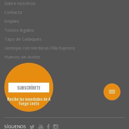
Sobre nosotros
Contacto
Empleo
Textos legales
Taps de Cadaques
Lentejas con Verduras Olla Express
Huevos sin Aceite
SUBSCRÍBETE
Toggle
navigation
Recibe las novedades de A
Fuego Lento
SÍGUENOS