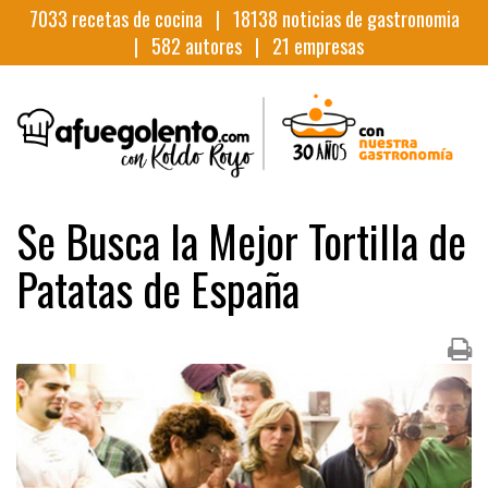
7033
recetas de cocina |
18138
noticias de gastronomia
|
582
autores |
21
empresas
Se Busca la Mejor Tortilla de
Patatas de España