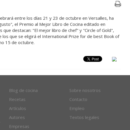
elebrará entre los días 21 y 23 de octubre en Versalles, ha
 gusto", el Premio al Mejor Libro de Cocina editado en
s que destacan: "El mejor libro de chef" y "Circle of Gold",
 los que se eligirá el International Prize for de best Book of
imo 15 de octubre.
Blog de cocina
Sobre nosotros
Recetas
Contacto
Artículos
Empleo
Autores
Textos legales
Empresas