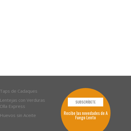
Taps de Cadaques
Lentejas con Verduras
SUBSCRÍBETE
Olla Express
Recibe las novedades de A
Huevos sin Aceite
Fuego Lento