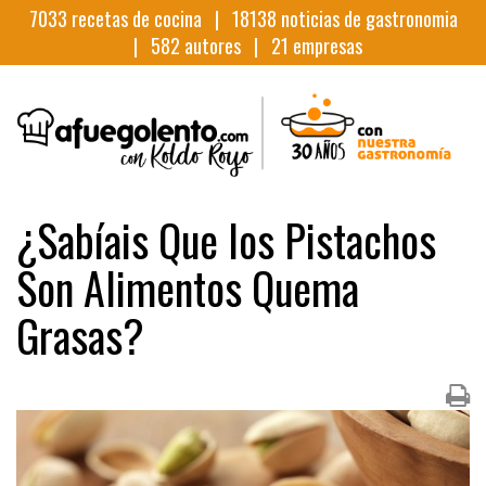
7033
recetas de cocina |
18138
noticias de gastronomia
|
582
autores |
21
empresas
¿Sabíais Que los Pistachos
Son Alimentos Quema
Grasas?