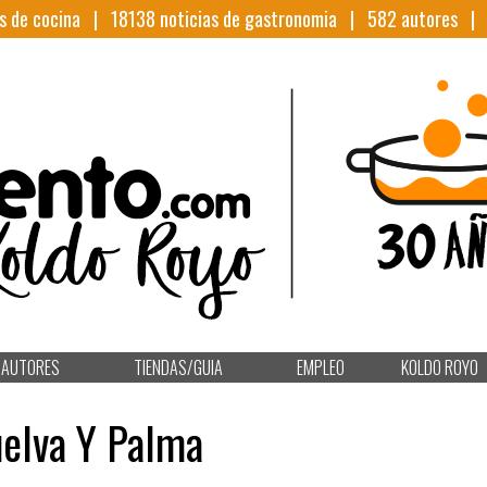
s de cocina |
18138
noticias de gastronomia |
582
autores 
AUTORES
TIENDAS/GUIA
EMPLEO
KOLDO ROYO
uelva Y Palma