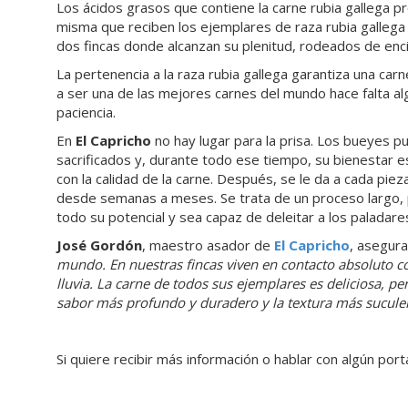
Los ácidos grasos que contiene la carne rubia gallega pr
misma que reciben los ejemplares de raza rubia galleg
dos fincas donde alcanzan su plenitud, rodeados de enc
La pertenencia a la raza rubia gallega garantiza una car
a ser una de las mejores carnes del mundo hace falta alg
paciencia.
En
El Capricho
no hay lugar para la prisa. Los bueyes 
sacrificados y, durante todo ese tiempo, su bienestar 
con la calidad de la carne. Después, se le da a cada pie
desde semanas a meses. Se trata de un proceso largo, p
todo su potencial y sea capaz de deleitar a los paladar
José Gordón
, maestro asador de
El Capricho
, asegura
mundo. En nuestras fincas viven en contacto absoluto con l
lluvia. La carne de todos sus ejemplares es deliciosa, p
sabor más profundo y duradero y la textura más suculen
Si quiere recibir más información o hablar con algún po