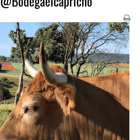
o@Bodegaelcapricho