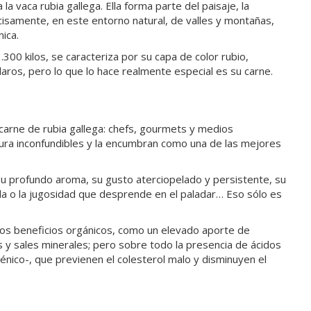
a vaca rubia gallega. Ella forma parte del paisaje, la
ecisamente, en este entorno natural, de valles y montañas,
nica.
300 kilos, se caracteriza por su capa de color rubio,
aros, pero lo que lo hace realmente especial es su carne.
 carne de rubia gallega: chefs, gourmets y medios
ura inconfundibles y la encumbran como una de las mejores
su profundo aroma, su gusto aterciopelado y persistente, su
da o la jugosidad que desprende en el paladar… Eso sólo es
os beneficios orgánicos, como un elevado aporte de
s y sales minerales; pero sobre todo la presencia de ácidos
énico-, que previenen el colesterol malo y disminuyen el