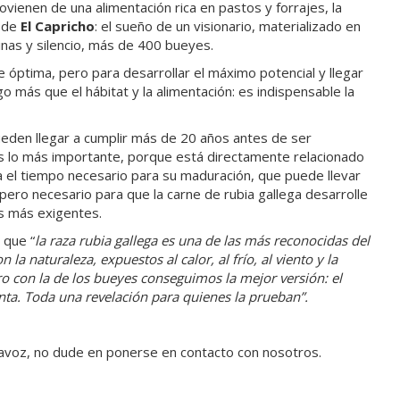
ovienen de una alimentación rica en pastos y forrajes, la
a de
El Capricho
: el sueño de un visionario, materializado en
inas y silencio, más de 400 bueyes.
ne óptima, pero para desarrollar el máximo potencial y llegar
o más que el hábitat y la alimentación: es indispensable la
pueden llegar a cumplir más de 20 años antes de ser
es lo más importante, porque está directamente relacionado
za el tiempo necesario para su maduración, que puede llevar
ero necesario para que la carne de rubia gallega desarrolle
es más exigentes.
 que “
la raza rubia gallega es una de las más reconocidas del
a naturaleza, expuestos al calor, al frío, al viento y la
ero con la de los bueyes conseguimos la mejor versión: el
ta. Toda una revelación para quienes la prueban”.
rtavoz, no dude en ponerse en contacto con nosotros.