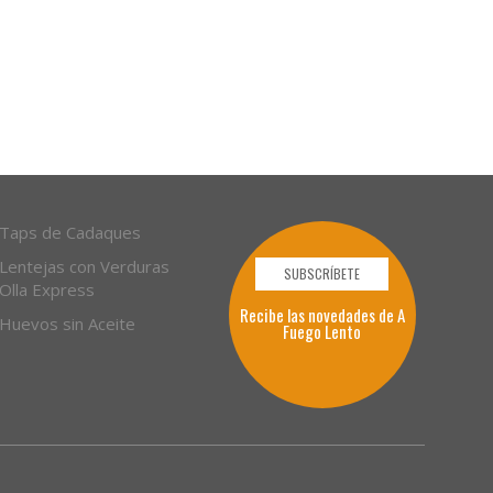
Taps de Cadaques
Lentejas con Verduras
SUBSCRÍBETE
Olla Express
Recibe las novedades de A
Huevos sin Aceite
Fuego Lento