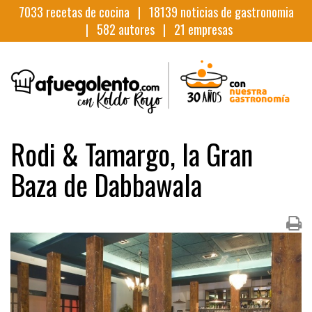
7033
recetas de cocina |
18139
noticias de gastronomia
|
582
autores |
21
empresas
Rodi & Tamargo, la Gran
Baza de Dabbawala