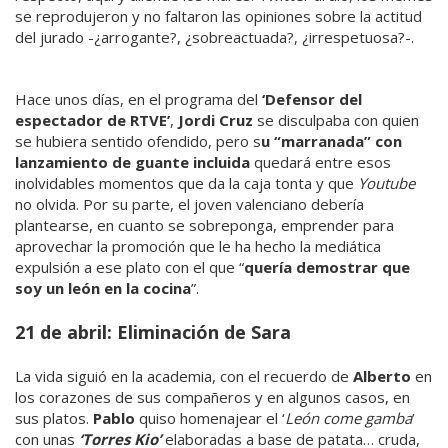
se reprodujeron y no faltaron las opiniones sobre la actitud
del jurado -¿arrogante?, ¿sobreactuada?, ¿irrespetuosa?-.
Hace unos días, en el programa del
‘Defensor del
espectador de RTVE’
,
Jordi Cruz
se disculpaba con quien
se hubiera sentido ofendido, pero s
u “marranada” con
lanzamiento de guante incluida
quedará entre esos
inolvidables momentos que da la caja tonta y que
Youtube
no olvida. Por su parte, el joven valenciano debería
plantearse, en cuanto se sobreponga, emprender para
aprovechar la promoción que le ha hecho la mediática
expulsión a ese plato con el que “
quería demostrar que
soy un león en la cocina
”.
21 de abril: Eliminación de Sara
La vida siguió en la academia, con el recuerdo de
Alberto
en
los corazones de sus compañeros y en algunos casos, en
sus platos.
Pablo
quiso homenajear el ‘
León come gamba
’
con unas
‘Torres Kio’
elaboradas a base de patata… cruda,