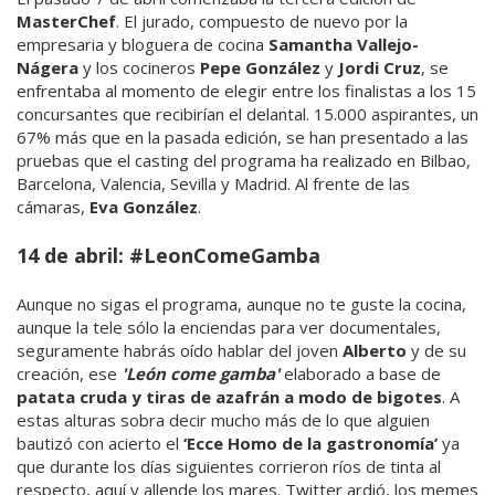
MasterChef
. El jurado, compuesto de nuevo por la
empresaria y bloguera de cocina
Samantha Vallejo-
Nágera
y los cocineros
Pepe González
y
Jordi Cruz
, se
enfrentaba al momento de elegir entre los finalistas a los 15
concursantes que recibirían el delantal. 15.000 aspirantes, un
67% más que en la pasada edición, se han presentado a las
pruebas que el casting del programa ha realizado en Bilbao,
Barcelona, Valencia, Sevilla y Madrid. Al frente de las
cámaras,
Eva González
.
14 de abril: #LeonComeGamba
Aunque no sigas el programa, aunque no te guste la cocina,
aunque la tele sólo la enciendas para ver documentales,
seguramente habrás oído hablar del joven
Alberto
y de su
creación, ese
'León come gamba'
elaborado a base de
patata cruda y tiras de azafrán a modo de bigotes
. A
estas alturas sobra decir mucho más de lo que alguien
bautizó con acierto el
‘Ecce Homo de la gastronomía’
ya
que durante los días siguientes corrieron ríos de tinta al
respecto, aquí y allende los mares. Twitter ardió, los memes