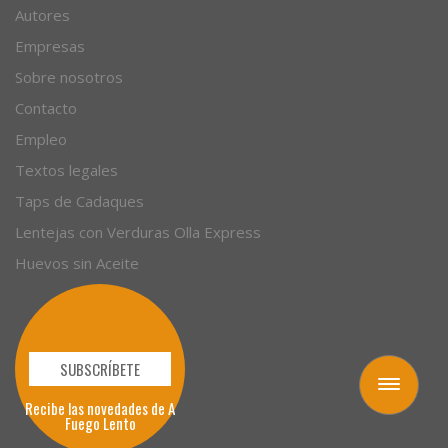
Autores
Empresas
Sobre nosotros
Contacto
Empleo
Textos legales
Taps de Cadaques
Lentejas con Verduras Olla Express
Huevos sin Aceite
SUBSCRÍBETE
Toggle
Recibe las novedades de A
navigation
Fuego Lento