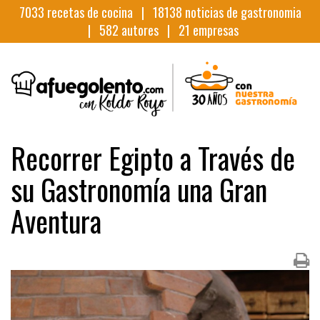
7033
recetas de cocina |
18138
noticias de gastronomia
|
582
autores |
21
empresas
Recorrer Egipto a Través de
su Gastronomía una Gran
Aventura