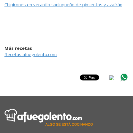
Chipirones en veranillo sanluqueño de pimientos y azafrán
Más recetas
Recetas afuegolento.com