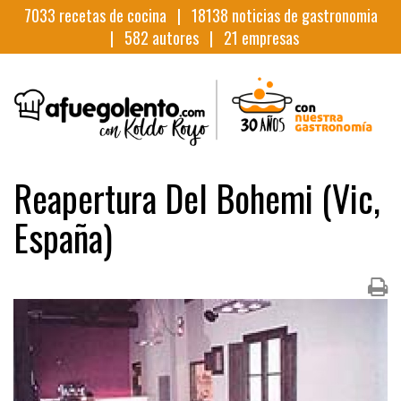
7033
recetas de cocina |
18138
noticias de gastronomia
|
582
autores |
21
empresas
Reapertura Del Bohemi (Vic,
España)