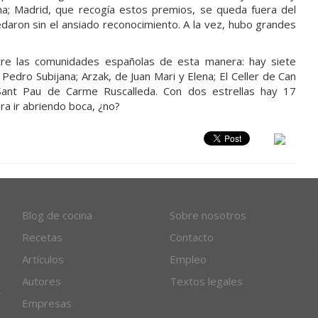
na; Madrid, que recogía estos premios, se queda fuera del
edaron sin el ansiado reconocimiento. A la vez, hubo grandes
entre las comunidades españolas de esta manera: hay siete
 Pedro Subijana; Arzak, de Juan Mari y Elena; El Celler de Can
l Sant Pau de Carme Ruscalleda. Con dos estrellas hay 17
ra ir abriendo boca, ¿no?
Blog de cocina
Sobre nosotros
Recetas
Contacto
Artículos
Empleo
Autores
Textos legales
Empresas