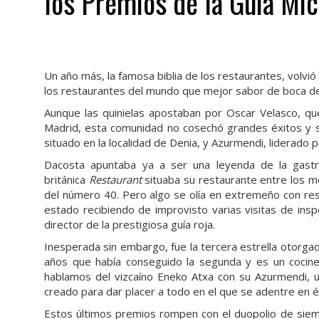
los Premios de la Guía Mi
Un año más, la famosa biblia de los restaurantes, volvió
los restaurantes del mundo que mejor sabor de boca de
Aunque las quinielas apostaban por Oscar Velasco, qu
Madrid, esta comunidad no cosechó grandes éxitos y s
situado en la localidad de Denia, y Azurmendi, liderado 
Dacosta apuntaba ya a ser una leyenda de la gastr
británica
Restaurant
situaba su restaurante entre los m
del número 40. Pero algo se olía en extremeño con res
estado recibiendo de improvisto varias visitas de inspe
director de la prestigiosa guía roja.
Inesperada sin embargo, fue la tercera estrella otorgad
años que había conseguido la segunda y es un cocin
hablamos del vizcaíno Eneko Atxa con su Azurmendi, u
creado para dar placer a todo en el que se adentre en él
Estos últimos premios rompen con el duopolio de siem