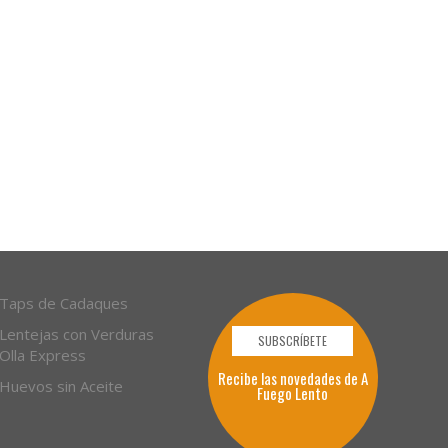
Taps de Cadaques
Lentejas con Verduras
SUBSCRÍBETE
Olla Express
Recibe las novedades de A
Huevos sin Aceite
Fuego Lento