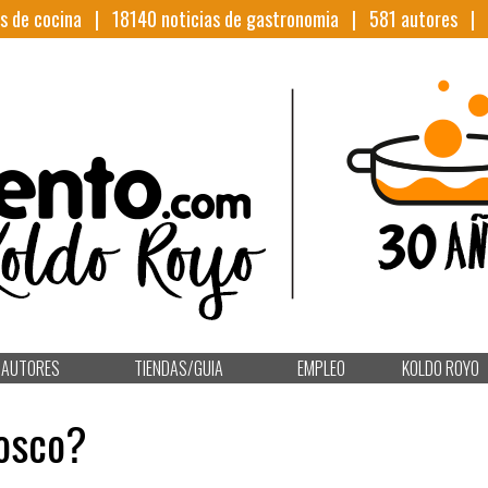
s de cocina |
18140
noticias de gastronomia |
581
autores |
AUTORES
TIENDAS/GUIA
EMPLEO
KOLDO ROYO
osco?