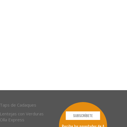
Taps de Cadaques
Lentejas con Verduras
SUBSCRÍBETE
Olla Express
Recibe las novedades de A