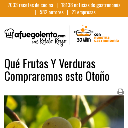
7033
recetas de cocina |
18138
noticias de gastronomia
|
582
autores |
21
empresas
Qué Frutas Y Verduras
Compraremos este Otoño