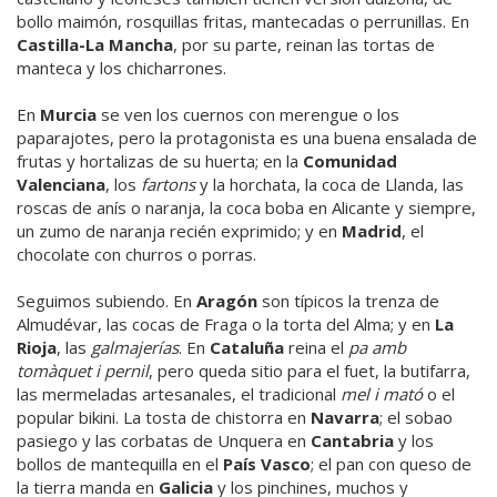
bollo maimón, rosquillas fritas, mantecadas o perrunillas. En
Castilla-La Mancha
, por su parte, reinan las tortas de
manteca y los chicharrones.
En
Murcia
se ven los cuernos con merengue o los
paparajotes, pero la protagonista es una buena ensalada de
frutas y hortalizas de su huerta; en la
Comunidad
Valenciana
, los
fartons
y la horchata, la coca de Llanda, las
roscas de anís o naranja, la coca boba en Alicante y siempre,
un zumo de naranja recién exprimido; y en
Madrid
, el
chocolate con churros o porras.
Seguimos subiendo. En
Aragón
son típicos la trenza de
Almudévar, las cocas de Fraga o la torta del Alma; y en
La
Rioja
, las
galmajerías
. En
Cataluña
reina el
pa amb
tomàquet i pernil
, pero queda sitio para el fuet, la butifarra,
las mermeladas artesanales, el tradicional
mel i mató
o el
popular bikini. La tosta de chistorra en
Navarra
; el sobao
pasiego y las corbatas de Unquera en
Cantabria
y los
bollos de mantequilla en el
País Vasco
; el pan con queso de
la tierra manda en
Galicia
y los pinchines, muchos y