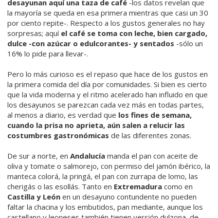
desayunan aquí una taza de café
-los datos revelan que
la mayoría se queda en esa primera mientras que casi un 30
por ciento repite-. Respecto a los gustos generales no hay
sorpresas; aquí
el café se toma con leche, bien cargado,
dulce -con azúcar o edulcorantes- y sentados
-sólo un
16% lo pide para llevar-.
Pero lo más curioso es el repaso que hace de los gustos en
la primera comida del día por comunidades. Si bien es cierto
que la vida moderna y el ritmo acelerado han influido en que
los desayunos se parezcan cada vez más en todas partes,
al menos a diario, es verdad que
los fines de semana,
cuando la prisa no aprieta, aún salen a relucir las
costumbres gastronómicas
de las diferentes zonas.
De sur a norte, en
Andalucía
manda el pan con aceite de
oliva y tomate o salmorejo, con permiso del jamón ibérico, la
manteca colorá, la pringá, el pan con zurrapa de lomo, las
cherigás o las esollás. Tanto en
Extremadura
como en
Castilla y León
en un desayuno contundente no pueden
faltar la chacina y los embutidos, pan mediante, aunque los
castellano y leoneses también tienen versión dulzona, de