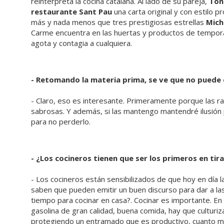
reinterpreta la cocina catalana. Al lado de su pareja,
Ton
restaurante Sant Pau
una carta original y con estilo 
más y nada menos que tres prestigiosas estrellas
Mich
Carme encuentra en las huertas y productos de tempor
agota y contagia a cualquiera.
- Retomando la materia prima, se ve que no puede 
- Claro, eso es interesante. Primeramente porque las ra
sabrosas. Y además, si las mantengo mantendré ilusión 
para no perderlo.
- ¿Los cocineros tienen que ser los primeros en ti
- Los cocineros están sensibilizados de que hoy en día l
saben que pueden emitir un buen discurso para dar a la
tiempo para cocinar en casa?. Cocinar es importante. En 
gasolina de gran calidad, buena comida, hay que cultur
protegiendo un entramado que es productivo, cuanto má