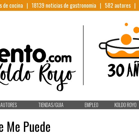
s de cocina |
18139
noticias de gastronomia |
582
autores 
AUTORES
TIENDAS/GUIA
EMPLEO
KOLDO ROYO
re Me Puede