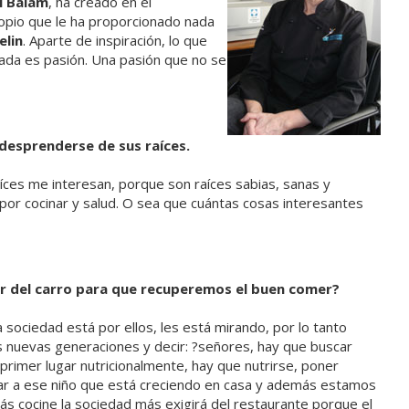
i Balam
, ha creado en el
propio que le ha proporcionado nada
elin
. Aparte de inspiración, lo que
ada es pasión. Una pasión que no se
desprenderse de sus raíces.
íces me interesan, porque son raíces sabias, sanas y
por cocinar y salud. O sea que cuántas cosas interesantes
rar del carro para que recuperemos el buen comer?
a sociedad está por ellos, les está mirando, por lo tanto
s nuevas generaciones y decir: ?señores, hay que buscar
primer lugar nutricionalmente, hay que nutrirse, poner
izar a ese niño que está creciendo en casa y además estamos
s cocine la sociedad más exigirá del restaurante porque el