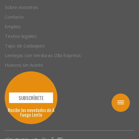
Sobre nosotros
Contacto
Empleo
Textos legales
Taps de Cadaques
Lentejas con Verduras Olla Express
Huevos sin Aceite
SUBSCRÍBETE
Toggle
Recibe las novedades de A
navigation
Fuego Lento