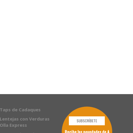
Taps de Cadaques
Lentejas con Verduras
SUBSCRÍBETE
Olla Express
Recibe las novedades de A