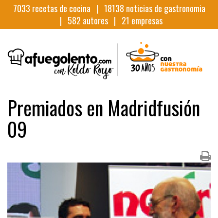
7033
recetas de cocina |
18138
noticias de gastronomia
|
582
autores |
21
empresas
Premiados en Madridfusión
09