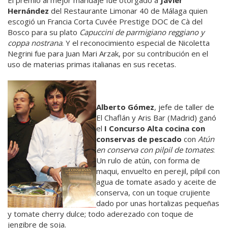
El premio al mejor maridaje fue otorgado a
Javier
Hernández
del Restaurante Limonar 40 de Málaga quien
escogió un Francia Corta Cuvée Prestige DOC de Cà del
Bosco para su plato
Capuccini de parmigiano reggiano y
coppa nostrana
. Y el reconocimiento especial de Nicoletta
Negrini fue para Juan Mari Arzak, por su contribución en el
uso de materias primas italianas en sus recetas.
Alberto Gómez
, jefe de taller de
El Chaflán y Aris Bar (Madrid) ganó
el
I Concurso Alta cocina con
conservas de pescado
con
Atún
en conserva con pilpil de tomates
:
Un rulo de atún, con forma de
maqui, envuelto en perejil, pilpil con
agua de tomate asado y aceite de
conserva, con un toque crujiente
dado por unas hortalizas pequeñas
y tomate cherry dulce; todo aderezado con toque de
jengibre de soja.