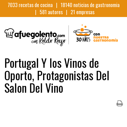
7033
recetas de cocina |
18140
noticias de gastronomia
|
581
autores |
21
empresas
Portugal Y los Vinos de
Oporto, Protagonistas Del
Salon Del Vino