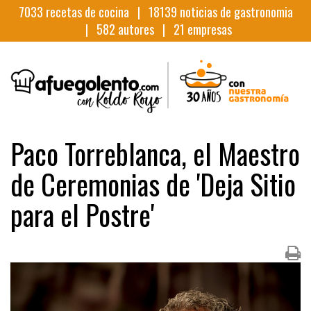
7033
recetas de cocina |
18139
noticias de gastronomia
|
582
autores |
21
empresas
Paco Torreblanca, el Maestro
de Ceremonias de 'Deja Sitio
para el Postre'