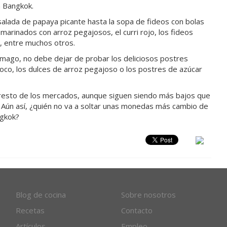
n Bangkok.
salada de papaya picante hasta la sopa de fideos con bolas
marinados con arroz pegajosos, el curri rojo, los fideos
es, entre muchos otros.
tómago, no debe dejar de probar los deliciosos postres
coco, los dulces de arroz pegajoso o los postres de azúcar
l resto de los mercados, aunque siguen siendo más bajos que
 Aún así, ¿quién no va a soltar unas monedas más cambio de
ngkok?
Blog de cocina
Sobre nosotros
Recetas
Contacto
Artículos
Empleo