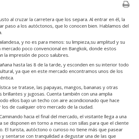
o al cruzar la carretera que los separa. Al entrar en él, la
ar paso a los autóctonos, que lo conocen bien. Hablamos del
.
tailandesa, y no es para menos: su limpieza,su amplitud y su
n mercado poco convencional en Bangkok, donde estos
n la impresión de poco salubres.
mañana hasta las 8 de la tarde, y esconden en su interior todo
lo cultural, ya que en este mercado encontramos unos de los
éntica.
tística se tratase, las papayas, mangos, bananas y otras
s brillantes y jugosas. Cuenta también con una amplia
todo ellos bajo un techo con aire acondicionado que hace
los de cualquier otro mercado de la ciudad.
aminando hacia el final del mercado, el visitante llega a una
se disponen en torno a mesas con sillas para que el cliente
o. El turista, autóctono o curioso no tiene más que pasear
 y sentarse con tranquilidad a degustar una de las que