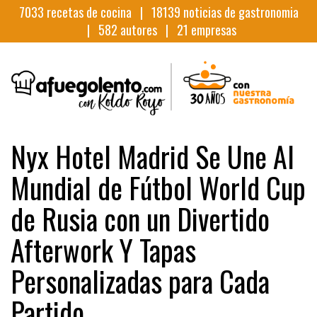
7033
recetas de cocina |
18139
noticias de gastronomia
|
582
autores |
21
empresas
Nyx Hotel Madrid Se Une Al
Mundial de Fútbol World Cup
de Rusia con un Divertido
Afterwork Y Tapas
Personalizadas para Cada
Partido