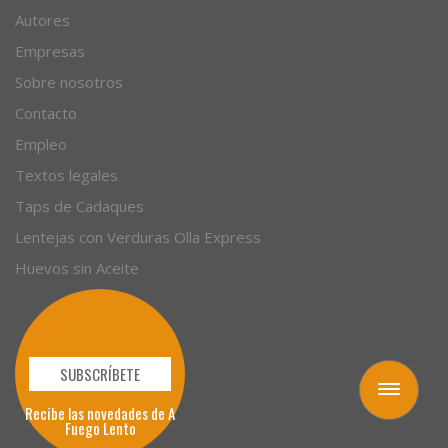
Autores
Empresas
Sobre nosotros
Contacto
Empleo
Textos legales
Taps de Cadaques
Lentejas con Verduras Olla Express
Huevos sin Aceite
SUBSCRÍBETE
Toggle
Recibe las novedades de A
navigation
Fuego Lento