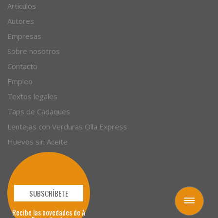
Artículos
Autores
Empresas
Sobre nosotros
Contacto
Empleo
Textos legales
Taps de Cadaques
Lentejas con Verduras Olla Express
Huevos sin Aceite
SUBSCRÍBETE
Toggle
Recibe las novedades de A
navigation