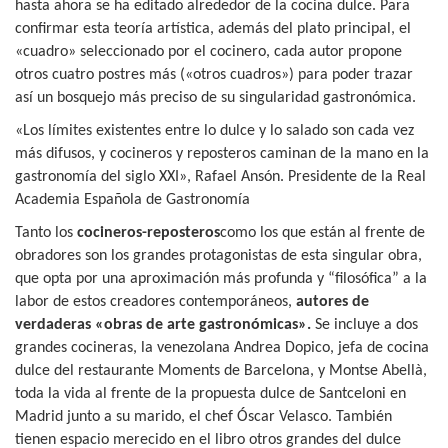
hasta ahora se ha editado alrededor de la cocina dulce. Para
confirmar esta teoría artística, además del plato principal, el
«cuadro» seleccionado por el cocinero, cada autor propone
otros cuatro postres más («otros cuadros») para poder trazar
así un bosquejo más preciso de su singularidad gastronómica.
«Los límites existentes entre lo dulce y lo salado son cada vez
más difusos, y cocineros y reposteros caminan de la mano en la
gastronomía del siglo XXI», Rafael Ansón. Presidente de la Real
Academia Española de Gastronomía
Tanto los
cocineros-reposteros
como los que están al frente de
obradores son los grandes protagonistas de esta singular obra,
que opta por una aproximación más profunda y “filosófica” a la
labor de estos creadores contemporáneos,
autores de
verdaderas «obras de arte gastronómicas».
Se incluye a dos
grandes cocineras, la venezolana Andrea Dopico, jefa de cocina
dulce del restaurante Moments de Barcelona, y Montse Abellà,
toda la vida al frente de la propuesta dulce de Santceloni en
Madrid junto a su marido, el chef Óscar Velasco. También
tienen espacio merecido en el libro otros grandes del dulce