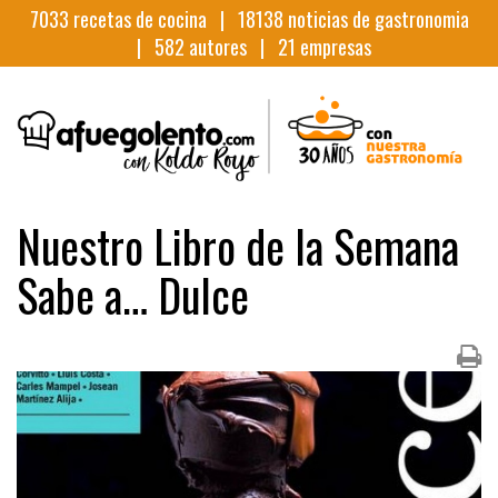
7033
recetas de cocina |
18138
noticias de gastronomia
|
582
autores |
21
empresas
Nuestro Libro de la Semana
Sabe a… Dulce