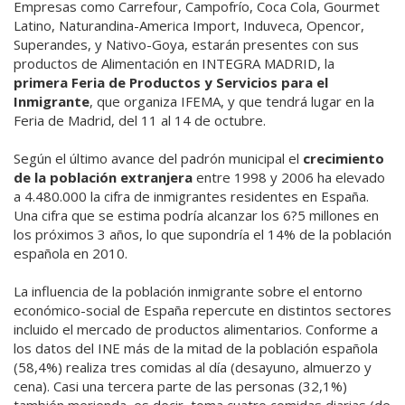
Empresas como Carrefour, Campofrío, Coca Cola, Gourmet
Latino, Naturandina-America Import, Induveca, Opencor,
Superandes, y Nativo-Goya, estarán presentes con sus
productos de Alimentación en INTEGRA MADRID, la
primera Feria de Productos y Servicios para el
Inmigrante
, que organiza IFEMA, y que tendrá lugar en la
Feria de Madrid, del 11 al 14 de octubre.
Según el último avance del padrón municipal el
crecimiento
de la población extranjera
entre 1998 y 2006 ha elevado
a 4.480.000 la cifra de inmigrantes residentes en España.
Una cifra que se estima podría alcanzar los 6?5 millones en
los próximos 3 años, lo que supondría el 14% de la población
española en 2010.
La influencia de la población inmigrante sobre el entorno
económico-social de España repercute en distintos sectores
incluido el mercado de productos alimentarios. Conforme a
los datos del INE más de la mitad de la población española
(58,4%) realiza tres comidas al día (desayuno, almuerzo y
cena). Casi una tercera parte de las personas (32,1%)
también merienda, es decir, toma cuatro comidas diarias (de