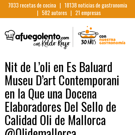
7033
recetas de cocina |
18138
noticias de gastronomia
|
582
autores |
21
empresas
Nit de L’oli en Es Baluard
Museu D’art Contemporani
en la Que una Docena
Elaboradores Del Sello de
Calidad Oli de Mallorca
@Olidemallorca.