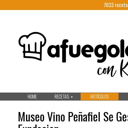
7033
receta
HOME
RECETAS
ARTÍCULOS
Museo Vino Peñafiel Se Ges