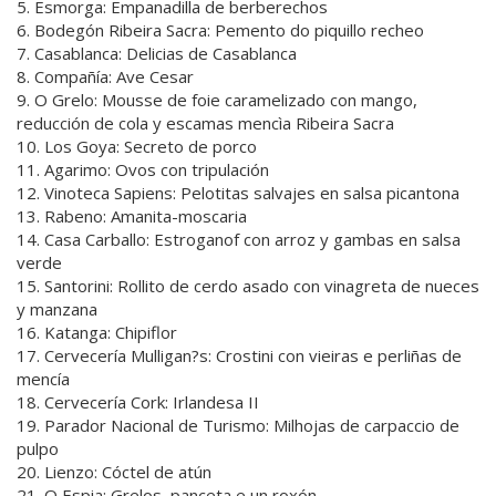
5. Esmorga: Empanadilla de berberechos
6. Bodegón Ribeira Sacra: Pemento do piquillo recheo
7. Casablanca: Delicias de Casablanca
8. Compañía: Ave Cesar
9. O Grelo: Mousse de foie caramelizado con mango,
reducción de cola y escamas mencìa Ribeira Sacra
10. Los Goya: Secreto de porco
11. Agarimo: Ovos con tripulación
12. Vinoteca Sapiens: Pelotitas salvajes en salsa picantona
13. Rabeno: Amanita-moscaria
14. Casa Carballo: Estroganof con arroz y gambas en salsa
verde
15. Santorini: Rollito de cerdo asado con vinagreta de nueces
y manzana
16. Katanga: Chipiflor
17. Cervecería Mulligan?s: Crostini con vieiras e perliñas de
mencía
18. Cervecería Cork: Irlandesa II
19. Parador Nacional de Turismo: Milhojas de carpaccio de
pulpo
20. Lienzo: Cóctel de atún
21. O Espia: Grelos, panceta e un roxón