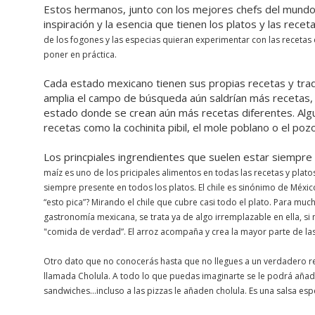
Estos hermanos, junto con los mejores chefs del mundo 
inspiración y la esencia que tienen los platos y las rec
de los fogones y las especias quieran experimentar con las recetas 
poner en práctica.
Cada estado mexicano tienen sus propias recetas y tradi
amplia el campo de búsqueda aún saldrían más recetas,
estado donde se crean aún más recetas diferentes. Algu
recetas como la cochinita pibil, el mole poblano o el pozo
Los princpiales ingrendientes que suelen estar siempre e
maíz es uno de los pricipales alimentos en todas las recetas y plato
siempre presente en todos los platos.
El chile es sinónimo de Méxi
“esto pica”? Mirando el chile que cubre casi todo el plato. Para muc
gastronomía mexicana, se trata ya de algo irremplazable en ella, s
"comida de verdad”.
El arroz acompaña y crea la mayor parte de las
Otro dato que no conocerás hasta que no llegues a un verdadero res
llamada Cholula. A t
odo lo que puedas imaginarte se le podrá añadi
sandwiches...incluso a las pizzas le añaden cholula. Es una salsa e