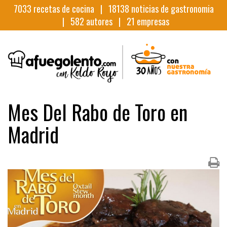
7033
recetas de cocina |
18138
noticias de gastronomia
|
582
autores |
21
empresas
Mes Del Rabo de Toro en
Madrid