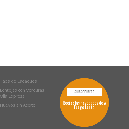
Taps de Cadaques
Lentejas con Verduras
SUBSCRÍBETE
Olla Express
Recibe las novedades de A
Huevos sin Aceite
Fuego Lento