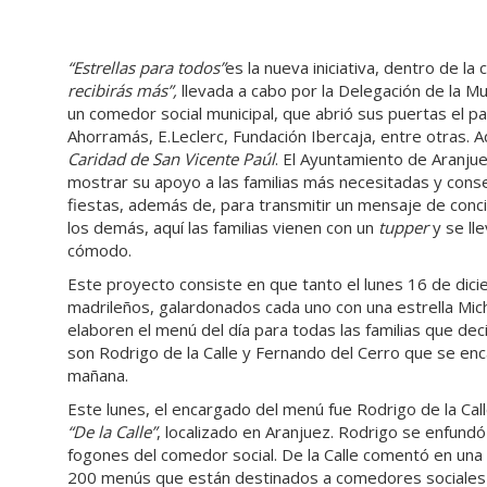
“Estrellas para todos”
es la nueva iniciativa, dentro de l
recibirás más”,
llevada a cabo por la Delegación de la Mu
un comedor social municipal, que abrió sus puertas el pa
Ahorramás, E.Leclerc, Fundación Ibercaja, entre otras. 
Caridad de San Vicente Paúl
. El Ayuntamiento de Aranjue
mostrar su apoyo a las familias más necesitadas y cons
fiestas, además de, para transmitir un mensaje de conc
los demás, aquí las familias vienen con un
tupper
y se ll
cómodo.
Este proyecto consiste en que tanto el lunes 16 de dic
madrileños, galardonados cada uno con una estrella Mich
elaboren el menú del día para todas las familias que dec
son Rodrigo de la Calle y Fernando del Cerro que se enc
mañana.
Este lunes, el encargado del menú fue Rodrigo de la Call
“De la Calle”
, localizado en Aranjuez. Rodrigo se enfund
fogones del comedor social. De la Calle comentó en una 
200 menús que están destinados a comedores sociales 