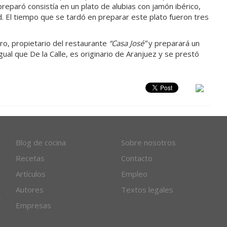
preparó consistía en un plato de alubias con jamón ibérico,
 El tiempo que se tardó en preparar este plato fueron tres
ro, propietario del restaurante
“Casa José”
y preparará un
igual que De la Calle, es originario de Aranjuez y se prestó
Blog de cocina
Sobre nosotros
Recetas
Contacto
Artículos
Empleo
Autores
Textos legales
Empresas