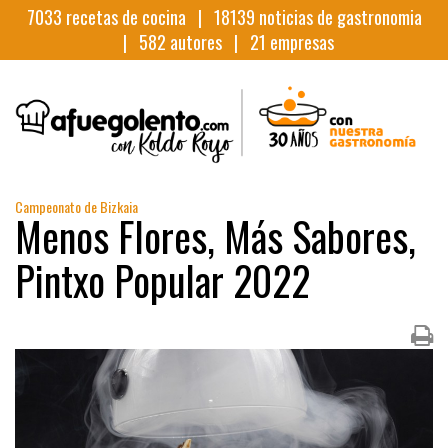
7033
recetas de cocina |
18139
noticias de gastronomia
|
582
autores |
21
empresas
Campeonato de Bizkaia
Menos Flores, Más Sabores,
Pintxo Popular 2022