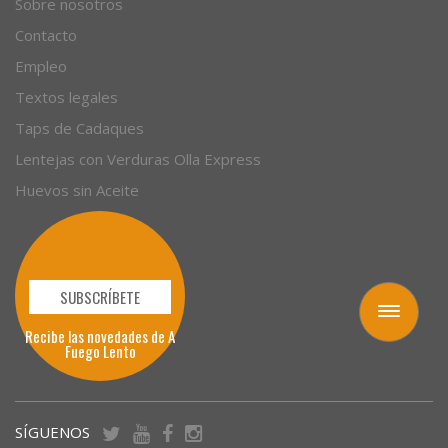
Sobre nosotros
Contacto
Empleo
Textos legales
Taps de Cadaques
Lentejas con Verduras Olla Express
Huevos sin Aceite
SUBSCRÍBETE
Toggle
navigation
Recibe las novedades de A
Fuego Lento
SÍGUENOS