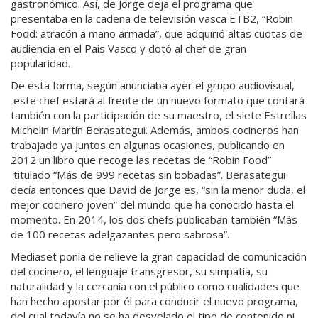
gastronómico. Así, de Jorge deja el programa que
presentaba en la cadena de televisión vasca ETB2, “Robin
Food: atracón a mano armada”, que adquirió altas cuotas de
audiencia en el País Vasco y dotó al chef de gran
popularidad.
De esta forma, según anunciaba ayer el grupo audiovisual,
este chef estará al frente de un nuevo formato que contará
también con la participación de su maestro, el siete Estrellas
Michelin Martín Berasategui. Además, ambos cocineros han
trabajado ya juntos en algunas ocasiones, publicando en
2012 un libro que recoge las recetas de “Robin Food”
titulado “Más de 999 recetas sin bobadas”. Berasategui
decía entonces que David de Jorge es, “sin la menor duda, el
mejor cocinero joven” del mundo que ha conocido hasta el
momento. En 2014, los dos chefs publicaban también “Más
de 100 recetas adelgazantes pero sabrosa”.
Mediaset ponía de relieve la gran capacidad de comunicación
del cocinero, el lenguaje transgresor, su simpatía, su
naturalidad y la cercanía con el público como cualidades que
han hecho apostar por él para conducir el nuevo programa,
del cual todavía no se ha desvelado el tipo de contenido ni