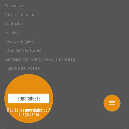
Empresas
Sobre nosotros
Contacto
Empleo
Textos legales
Taps de Cadaques
Lentejas con Verduras Olla Express
Huevos sin Aceite
SUBSCRÍBETE
Toggle
Recibe las novedades de A
navigation
Fuego Lento