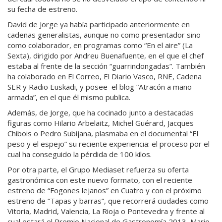
su fecha de estreno.
David de Jorge ya había participado anteriormente en
cadenas generalistas, aunque no como presentador sino
como colaborador, en programas como “En el aire” (La
Sexta), dirigido por Andreu Buenafuente, en el que el chef
estaba al frente de la sección “guarrindongadas”. También
ha colaborado en El Correo, El Diario Vasco, RNE, Cadena
SER y Radio Euskadi, y posee el blog “Atracón a mano
armada”, en el que él mismo publica.
Además, de Jorge, que ha cocinado junto a destacadas
figuras como Hilario Arbelaitz, Michel Guérard, Jacques
Chibois o Pedro Subijana, plasmaba en el documental “El
peso y el espejo” su reciente experiencia: el proceso por el
cual ha conseguido la pérdida de 100 kilos.
Por otra parte, el Grupo Mediaset refuerza su oferta
gastronómica con este nuevo formato, con el reciente
estreno de “Fogones lejanos” en Cuatro y con el próximo
estreno de “Tapas y barras”, que recorrerá ciudades como
Vitoria, Madrid, Valencia, La Rioja o Pontevedra y frente al
cual estará el Premio Nacional de Gastronomía 2013, Mario