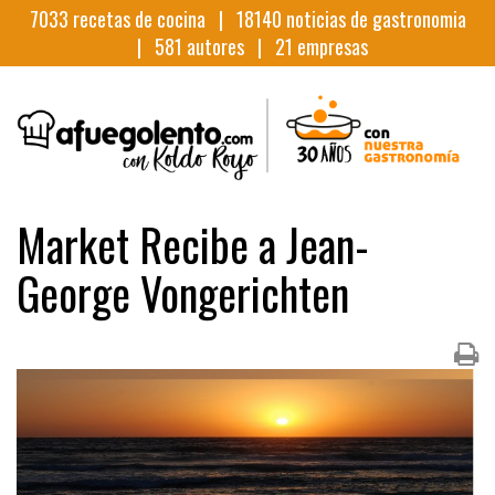
7033
recetas de cocina |
18140
noticias de gastronomia
|
581
autores |
21
empresas
Market Recibe a Jean-
George Vongerichten