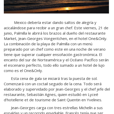
Mexico debería estar dando saltos de alegría y
acicalándose para recibir a un gran chef. Este viernes, 21 de
junio, Palmilla le abrirá los brazos al dueño del restaurante
Market, Jean-Georges Vongeritchen, en el hotel One&Only.
La combinación de la playa de Palmilla con un menú
preparado por un chef como este en una noche de verano
tiene que superar cualquier ensoñación gastronómica. El
encanto del sur de Norteamérica y el Océano Pacífico serán
el escenario perfecto, todo ello sumado a un hotel de lujo
como es el One&Only.
Esta cena de gala se iniciará tras la puesta de sol.
Comenzará con un coctail seguido de la cena. Todo será
elaborado y supervidado por Jean-Georges y el chef jefe del
restaurante, Sebastián Agnes, quien estudió en Lyceé
d'hotellerie et de tourisme de Saint Quentin en Yvelines.
Jean-Georges carga con tres estrellas Michelín a sus
espaldas y un recorrido envidiable. Francés tenía que ser,