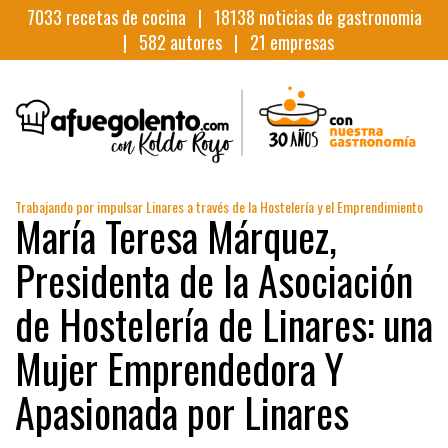
7033
recetas de cocina |
18138
noticias de gastronomia
|
582
autores |
21
empresas
Trabajando por impulsar Linares a través de la Hostelería y el Emprendimiento
María Teresa Márquez,
Presidenta de la Asociación
de Hostelería de Linares: una
Mujer Emprendedora Y
Apasionada por Linares