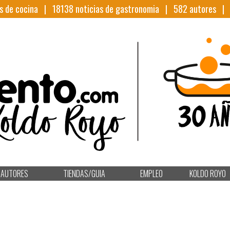
s de cocina |
18138
noticias de gastronomia |
582
autores 
AUTORES
TIENDAS/GUIA
EMPLEO
KOLDO ROYO