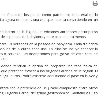
 su fiesta de los patios como patrimonio inmaterial de la
 laguna de tapas', una cita que se está convirtiendo en un
el barrio de la laguna. En ediciones anteriores participaron
e de la posada de babylonia y este año no será menos.
 para 30 personas en la posada de babylonia. Cada día habrá
ecio es de 5 euros cada una. En ellas se incluye conocer la
co o cerveza. Las inscripciones para gozar de esta cata, se
22.00.
a donde tendrán la opción de preparar una tapa típica de
e que pretende evocar a los orígenes árabes de la región. El
 2,90 euros. Podrá asistirse adquiriendo el pase en la AVV y
ontará con la presencia de un jurado compuesto entre otros
írez; Eugenio Barea, del grupo gastronómico Gaditano y Hugo