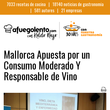
7033
recetas de cocina |
18140
noticias de gastronomia
|
581
autores |
21
empresas
Mallorca Apuesta por un
Consumo Moderado Y
Responsable de Vino