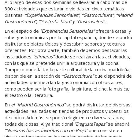
A lo largo de esas dos semanas se llevarán a cabo más de
300 actividades que estarán divididas en cinco temáticas
distintas:
“Experiencias Sensoriales”, “Gastrocultura”, “Madrid
Gastronómico”, “Gastrofashion” y “Gastrosalud”.
En el espacio de
“Experiencias Sensoriales”
ofrecerá catas y
rutas gastronómicas por la capital española, donde se podrá
disfrutar de platos típicos y descubrir sabores y texturas
diferentes. Por otra parte, también debemos destacar las
instalaciones
“efímeras”
donde se realizaran las actividades,
con las que se pretende unir la arquitectura y la cocina.
Tampoco pude faltar la parte cultural de la cocina madrileña,
disponible en la sección de
“Gastrocultura”
que dispondrá de
actividades que mezclan la gastronomía con otros artes,
como pueden ser la fotografía, la pintura, el cine, la música,
el teatro o la literatura.
En
el “Madrid Gastronómico”
se podrá disfrutar de diversas
actividades realizadas en tiendas de productos y utensilios
de cocina. Además, se podrá elegir entre diversas tapas,
todas deliciosas. Al ya tradicional
“DegustaTapas”
se añadirá
“Nuestras barras favoritas con un Rioja”
que consiste en
visitar restaurantes en los que los precios de los menús