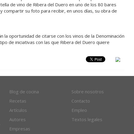
otella de vino de Ribera del Duero en uno de los 80 bares
y compartir su foto para recibir, en unos días, su obra de
n la oportunidad de citarse con los vinos de la Denominación
ipo de iniciativas con las que Ribera del Duero quiere
Blog de cocina
Sobre nosotros
Recetas
Contacto
Artículos
Empleo
Autores
Textos legales
Empresas