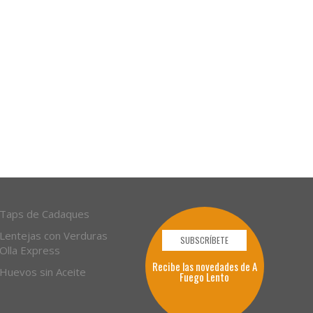
Taps de Cadaques
Lentejas con Verduras
SUBSCRÍBETE
Olla Express
Recibe las novedades de A
Huevos sin Aceite
Fuego Lento