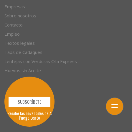
Empresas
Sobre nosotros
Contacto
Empleo
Textos legales
Taps de Cadaques
Lentejas con Verduras Olla Express
Huevos sin Aceite
SUBSCRÍBETE
Toggle
Recibe las novedades de A
navigation
Fuego Lento