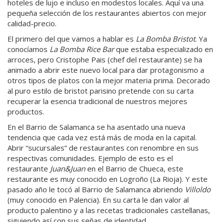
hoteles de lujo e incluso en modestos locales. Aquí va una
pequeña selección de los restaurantes abiertos con mejor
calidad-precio.
El primero del que vamos a hablar es
La Bomba Bristot
. Ya
conocíamos
La Bomba Rice Bar
que estaba especializado en
arroces, pero Cristophe Pais (chef del restaurante) se ha
animado a abrir este nuevo local para dar protagonismo a
otros tipos de platos con la mejor materia prima. Decorado
al puro estilo de bristot parisino pretende con su carta
recuperar la esencia tradicional de nuestros mejores
productos.
En el Barrio de Salamanca se ha asentado una nueva
tendencia que cada vez está más de moda en la capital.
Abrir “sucursales” de restaurantes con renombre en sus
respectivas comunidades. Ejemplo de esto es el
restaurante
Juan&Juan
en el Barrio de Chueca, este
restaurante es muy conocido en Logroño (La Rioja). Y este
pasado año le tocó al Barrio de Salamanca abriendo
Villoldo
(muy conocido en Palencia). En su carta le dan valor al
producto palentino y a las recetas tradicionales castellanas,
siguiendo así con sus señas de identidad.