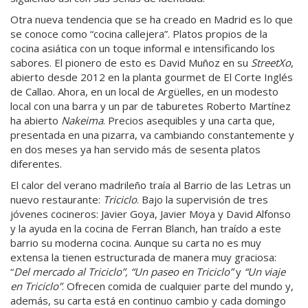
Otra nueva tendencia que se ha creado en Madrid es lo que
se conoce como “cocina callejera”. Platos propios de la
cocina asiática con un toque informal e intensificando los
sabores. El pionero de esto es David Muñoz en su
StreetXo
,
abierto desde 2012 en la planta gourmet de El Corte Inglés
de Callao. Ahora, en un local de Argüelles, en un modesto
local con una barra y un par de taburetes Roberto Martínez
ha abierto
Nakeima
. Precios asequibles y una carta que,
presentada en una pizarra, va cambiando constantemente y
en dos meses ya han servido más de sesenta platos
diferentes.
El calor del verano madrileño traía al Barrio de las Letras un
nuevo restaurante:
Triciclo
. Bajo la supervisión de tres
jóvenes cocineros: Javier Goya, Javier Moya y David Alfonso
y la ayuda en la cocina de Ferran Blanch, han traído a este
barrio su moderna cocina. Aunque su carta no es muy
extensa la tienen estructurada de manera muy graciosa:
“
Del mercado al Triciclo”, “Un paseo en Triciclo”
y
“Un viaje
en Triciclo”
. Ofrecen comida de cualquier parte del mundo y,
además, su carta está en continuo cambio y cada domingo