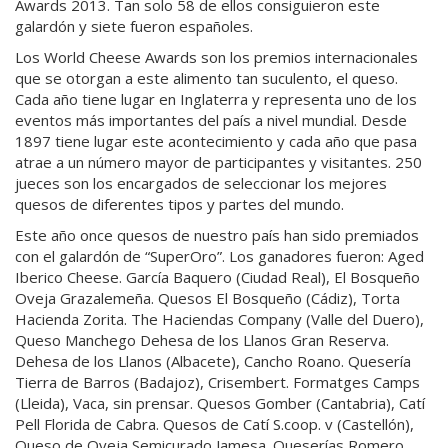
Awards 2013. Tan solo 58 de ellos consiguieron este
galardón y siete fueron españoles.
Los World Cheese Awards son los premios internacionales
que se otorgan a este alimento tan suculento, el queso.
Cada año tiene lugar en Inglaterra y representa uno de los
eventos más importantes del país a nivel mundial. Desde
1897 tiene lugar este acontecimiento y cada año que pasa
atrae a un número mayor de participantes y visitantes. 250
jueces son los encargados de seleccionar los mejores
quesos de diferentes tipos y partes del mundo.
Este año once quesos de nuestro país han sido premiados
con el galardón de “SuperOro”. Los ganadores fueron: Aged
Iberico Cheese. García Baquero (Ciudad Real), El Bosqueño
Oveja Grazalemeña. Quesos El Bosqueño (Cádiz), Torta
Hacienda Zorita. The Haciendas Company (Valle del Duero),
Queso Manchego Dehesa de los Llanos Gran Reserva.
Dehesa de los Llanos (Albacete), Cancho Roano. Quesería
Tierra de Barros (Badajoz), Crisembert. Formatges Camps
(Lleida), Vaca, sin prensar. Quesos Gomber (Cantabria), Catí
Pell Florida de Cabra. Quesos de Catí S.coop. v (Castellón),
Queso de Oveja Semicurado Jamesa. Queserías Romero